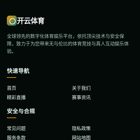
开云体育
全球领先的数字化体育娱乐平台，依托顶尖技术与安全保
障，致力于为您带来无与伦比的体育竞技与真人互动娱乐体
验。
快速导航
首页
关于我们
精彩直播
赛事资讯
安全与合规
常见问题
隐私政策
服务条款
网站地图