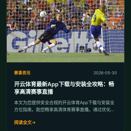
赛事资讯
2026-05-30
开云体育最新App下载与安装全攻略：畅
享高清赛事直播
本文为您提供安全合规的开云体育App下载与安装全
方位指南，助您畅享高清体育赛事直播。通过优化系
统配置与安全通道，轻松实现移动端极速、流畅的观
阅读全文
赛与互动体验。