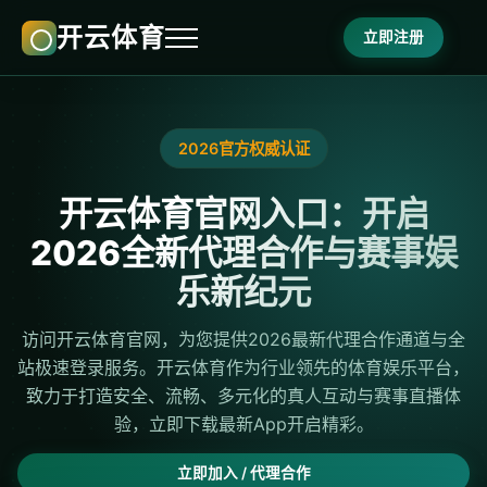
开云体育
立即注册
首页
2026官方权威认证
关于我们
开云体育官网入口：开启
精彩直播
2026全新代理合作与赛事娱
乐新纪元
深度分析
访问开云体育官网，为您提供2026最新代理合作通道与全
赛事资讯
站极速登录服务。开云体育作为行业领先的体育娱乐平台，
致力于打造安全、流畅、多元化的真人互动与赛事直播体
常见问题
验，立即下载最新App开启精彩。
立即加入 / 代理合作