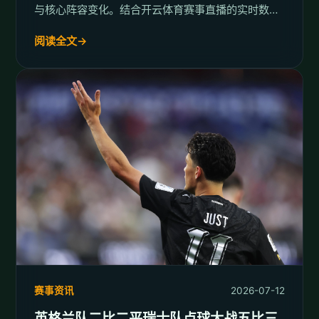
与核心阵容变化。结合开云体育赛事直播的实时数
据，分析法德英意等传统强队的战术演变，助您掌握
阅读全文
一手赛事动态。
赛事资讯
2026-07-12
英格兰队二比二平瑞士队点球大战五比三