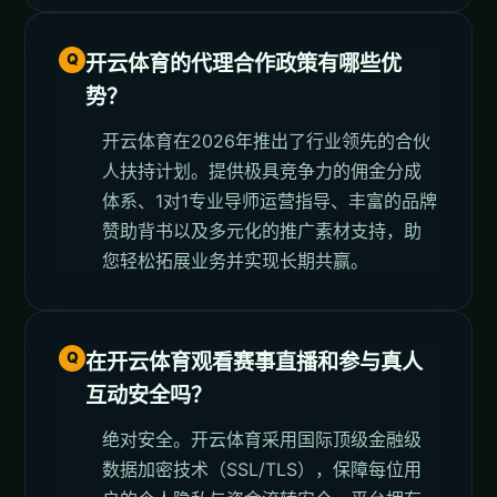
开云体育的代理合作政策有哪些优
势？
开云体育在2026年推出了行业领先的合伙
人扶持计划。提供极具竞争力的佣金分成
体系、1对1专业导师运营指导、丰富的品牌
赞助背书以及多元化的推广素材支持，助
您轻松拓展业务并实现长期共赢。
在开云体育观看赛事直播和参与真人
互动安全吗？
绝对安全。开云体育采用国际顶级金融级
数据加密技术（SSL/TLS），保障每位用