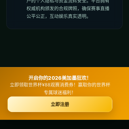
户的个人隐私与资金流转安全。平台拥有
权威机构颁发的合规牌照，确保赛事直播
公平公正，互动娱乐真实透明。
开启你的2026美加墨狂欢！
立即领取世界杯¥88观赛消费券！赢取你的世界杯
专属球迷福利！
立即注册