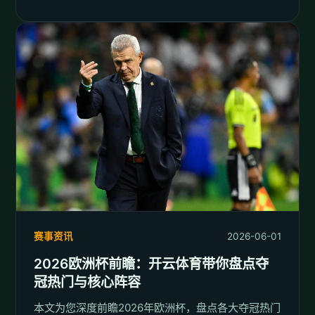
赛事资讯
2026-06-01
2026欧洲杯前瞻：开云体育带你盘点夺
冠热门与核心阵容
本文为您深度前瞻2026年欧洲杯，盘点各大夺冠热门