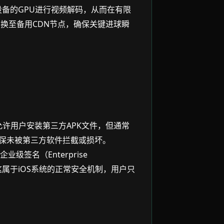
设备的GPU进行视频解码，从而在有限
换至备用CDN节点，确保关键进球瞬
，允许用户安装第三方APK文件，但通常
确保未被第三方软件拦截或损坏。
签名（Enterprise
示，这属于iOS系统的正常安全机制，用户只