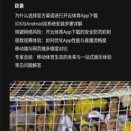
目录
为什么选择官方渠道进行开云体育App下载
iOS与Android双系统安装步骤详解
规避网络风险：开云体育App下载的安全防范机制
极致观赛体验：如何优化App性能与直播流畅度
移动端与网页端多维度对比
专家总结：移动体育生态的未来与一站式娱乐体验
常见问题解答