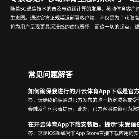
随着5G通信技术的普及与边缘计算的发展，移动体育客户
生态圈。通过官方正规渠道部署客户端，不仅是为了获取高
将为用户呈现更具沉浸感的虚拟赛场，而这一切的起点，
常见问题解答
如何确保我进行的开云体育App下载是官
答：请始终确保通过官方发布的唯一指定域名或受
会触发任何报毒提示。此外，官方客服渠道可为您
在开云体育App下载安装后，提示“未受信
答：这是iOS系统对非App Store直接下载应用的安全