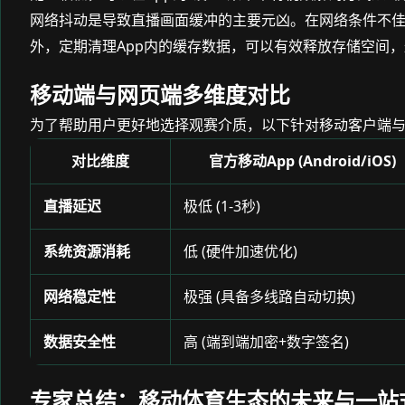
网络抖动是导致直播画面缓冲的主要元凶。在网络条件不佳的
外，定期清理App内的缓存数据，可以有效释放存储空间
移动端与网页端多维度对比
为了帮助用户更好地选择观赛介质，以下针对移动客户端与
对比维度
官方移动App (Android/iOS)
直播延迟
极低 (1-3秒)
系统资源消耗
低 (硬件加速优化)
网络稳定性
极强 (具备多线路自动切换)
数据安全性
高 (端到端加密+数字签名)
专家总结：移动体育生态的未来与一站