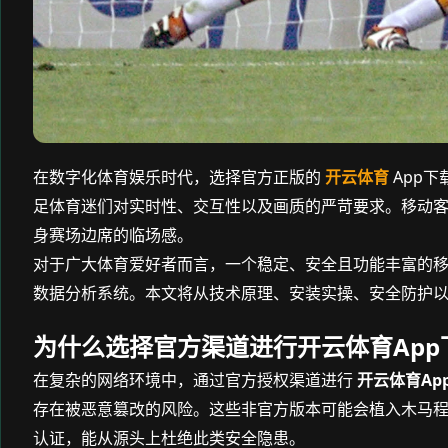
在数字化体育娱乐时代，选择官方正版的
开云体育
App
足体育迷们对实时性、交互性以及画质的严苛要求。移动
身赛场边席的临场感。
对于广大体育爱好者而言，一个稳定、安全且功能丰富的
数据分析系统。本文将从技术原理、安装实操、安全防护
为什么选择官方渠道进行开云体育App
在复杂的网络环境中，通过官方授权渠道进行
开云体育Ap
存在被恶意篡改的风险。这些非官方版本可能会植入木马
认证，能从源头上杜绝此类安全隐患。