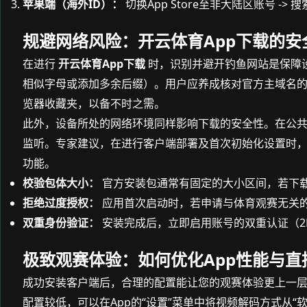
苹果端（海外ID）：
切换App Store至非大陆区账号 ->
规避网络风险：开云体育App下载的安
在进行
开云体育App下载
时，识别并避开钓鱼网站是保障
相似字母或添加多余后缀）。用户应养成核对官方主域名
览器收藏夹，以备不时之需。
此外，设备所处的网络环境同样影响下载的安全性。在公共场
监听。专家建议，在进行客户端部署及首次初始化设置时，应
功能。
校验包体大小：
官方安装包通常有固定的大小区间，若下载
拒绝过度授权：
应用首次启动时，若申请与体育观赛无关
双重身份验证：
安装完成后，立即启用账号的双重认证（2
极致观赛体验：如何优化App性能与直
成功安装客户端后，合理的配置能让您的观赛体验更上一层楼
配置较低，可以在App的“设置”菜单中将视频解码方式从“