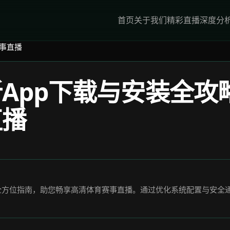
首页
关于我们
精彩直播
深度分
事直播
App下载与安装全攻
直播