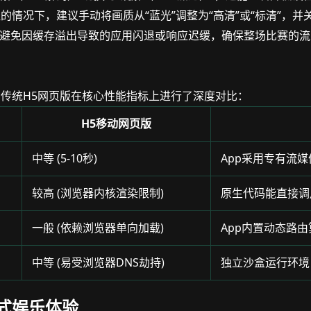
情况下，建议手动将画质从“蓝光”调整为“高清”或“标清”，
，避免因缓存溢出导致的应用闪退或响应迟缓，确保整场比赛的
传统H5网页版在核心性能指标上进行了深度对比：
H5移动网页版
中等 (5-10秒)
App采用专有流媒
较高 (浏览器内核渲染限制)
原生代码能直接调
一般 (依赖浏览器单向加载)
App内置动态路
中等 (易受浏览器DNS劫持)
独立沙盒运行环境
式娱乐体验