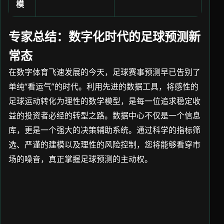
模
专家总结：数字化时代的足球预测新
常态
在数字体育飞速发展的今天，足球赛事预测早已告别了
单纯“看运气”的时代。利用先进的数据工具，将感性的
足球运动转化为理性的数学模型，是每一位追求稳定收
益的投资者必经的转型之路。数据中心不仅是一个信息
库，更是一个强大的决策辅助系统。通过科学的指标筛
选、严谨的建模以及理性的风险控制，您将能够看穿市
场的噪音，真正掌握足球预测的主动权。