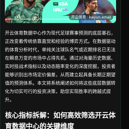
开云体育 · kaiyun.email
开云体育数据中心作为现代足球赛事预测的底层基石，
正改变着传统依靠直觉和经验的博弈方式。在数据驱动
的体育分析时代，单纯关注球队名气或近期排名已无法
在瞬息万变的市场中占得先机。通过对海量历史数据、
实时技战术指标以及动态赔率变化的深度挖掘，投资者
能够识别出市场定价偏差，从而建立起具备长期正期望
值的预测体系。本文将系统阐述如何将这些底层数据转
化为切实可行的投资决策，助您实现胜率的跨越式提
升。
核心指标拆解：如何高效筛选开云体
育数据中心的关键维度