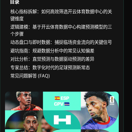
目录
核心指标拆解：如何高效筛选开云体育数据中心的关
键维度
逻辑建模：基于开云体育数据中心构建预测模型的三
个步骤
动态盘口与即时数据：捕捉临场资金流向的关键信号
避坑指南：规避数据分析中的常见认知偏差
对比分析：直觉预测与数据驱动预测的差异
专家总结：数字化时代的足球预测新常态
常见问题解答 (FAQ)