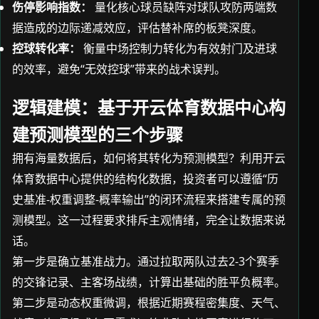
伤停影响指数：
量化核心球员缺阵对球队攻防两端数
据造成的边际递减效应，评估替补席的板凳深度。
控球转化率：
衡量中场控制力转化为有效射门及进球
的效率，避免“无效控球”带来的战术误判。
逻辑建模：基于开云体育数据中心构
建预测模型的三个步骤
拥有海量数据后，如何将其转化为预测模型？利用开云
体育数据中心提供的结构化数据，投资者可以遵循“历
史基准-权重调整-概率输出”的闭环流程来搭建专属的预
测模型。这一过程要求排斥主观情绪，完全让数据来说
话。
第一步是确立基准战力。通过拉取两队过去2-3个赛季
的交锋记录、主客场战绩，计算出基础的胜平负概率。
第二步是动态权重微调，根据近期赛程密集度、天气、