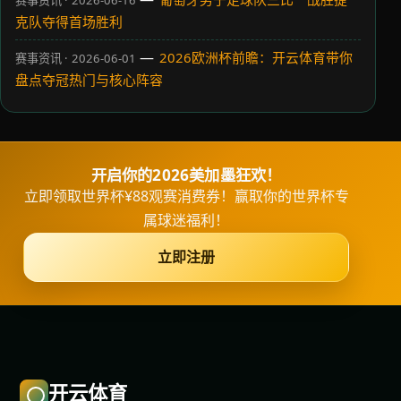
克队夺得首场胜利
—
2026欧洲杯前瞻：开云体育带你
赛事资讯 ·
2026-06-01
盘点夺冠热门与核心阵容
开启你的2026美加墨狂欢！
立即领取世界杯¥88观赛消费券！赢取你的世界杯专
属球迷福利！
立即注册
开云体育