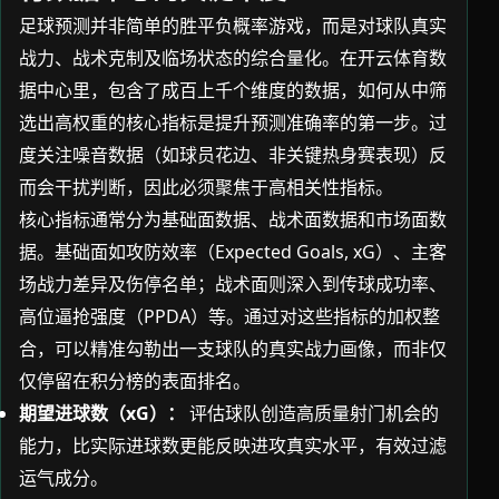
足球预测并非简单的胜平负概率游戏，而是对球队真实
战力、战术克制及临场状态的综合量化。在开云体育数
据中心里，包含了成百上千个维度的数据，如何从中筛
选出高权重的核心指标是提升预测准确率的第一步。过
度关注噪音数据（如球员花边、非关键热身赛表现）反
而会干扰判断，因此必须聚焦于高相关性指标。
核心指标通常分为基础面数据、战术面数据和市场面数
据。基础面如攻防效率（Expected Goals, xG）、主客
场战力差异及伤停名单；战术面则深入到传球成功率、
高位逼抢强度（PPDA）等。通过对这些指标的加权整
合，可以精准勾勒出一支球队的真实战力画像，而非仅
仅停留在积分榜的表面排名。
期望进球数（xG）：
评估球队创造高质量射门机会的
能力，比实际进球数更能反映进攻真实水平，有效过滤
运气成分。