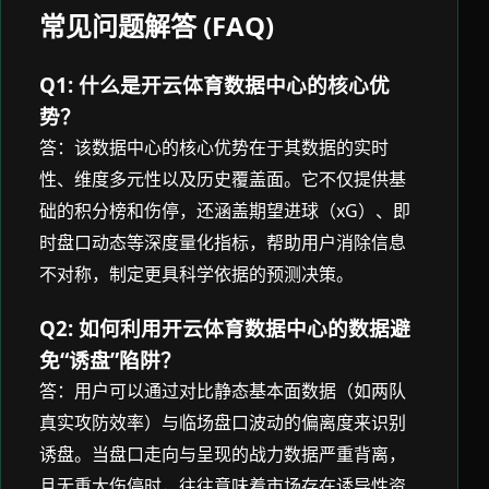
常见问题解答 (FAQ)
Q1: 什么是开云体育数据中心的核心优
势？
答：该数据中心的核心优势在于其数据的实时
性、维度多元性以及历史覆盖面。它不仅提供基
础的积分榜和伤停，还涵盖期望进球（xG）、即
时盘口动态等深度量化指标，帮助用户消除信息
不对称，制定更具科学依据的预测决策。
Q2: 如何利用开云体育数据中心的数据避
免“诱盘”陷阱？
答：用户可以通过对比静态基本面数据（如两队
真实攻防效率）与临场盘口波动的偏离度来识别
诱盘。当盘口走向与呈现的战力数据严重背离，
且无重大伤停时，往往意味着市场存在诱导性资