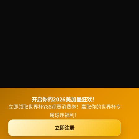
开启你的2026美加墨狂欢！
立即领取世界杯¥88观赛消费券！赢取你的世界杯专
属球迷福利！
立即注册