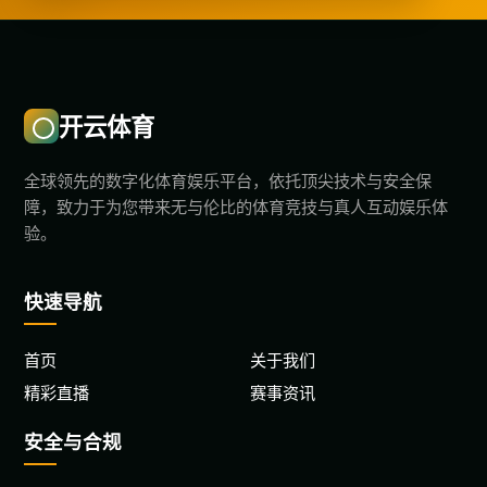
开云体育
全球领先的数字化体育娱乐平台，依托顶尖技术与安全保
障，致力于为您带来无与伦比的体育竞技与真人互动娱乐体
验。
快速导航
首页
关于我们
精彩直播
赛事资讯
安全与合规